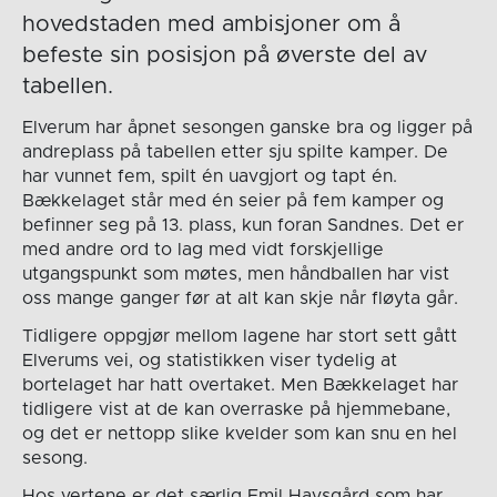
hovedstaden med ambisjoner om å
befeste sin posisjon på øverste del av
tabellen.
Elverum har åpnet sesongen ganske bra og ligger på
andreplass på tabellen etter sju spilte kamper. De
har vunnet fem, spilt én uavgjort og tapt én.
Bækkelaget står med én seier på fem kamper og
befinner seg på 13. plass, kun foran Sandnes. Det er
med andre ord to lag med vidt forskjellige
utgangspunkt som møtes, men håndballen har vist
oss mange ganger før at alt kan skje når fløyta går.
Tidligere oppgjør mellom lagene har stort sett gått
Elverums vei, og statistikken viser tydelig at
bortelaget har hatt overtaket. Men Bækkelaget har
tidligere vist at de kan overraske på hjemmebane,
og det er nettopp slike kvelder som kan snu en hel
sesong.
Hos vertene er det særlig Emil Havsgård som har