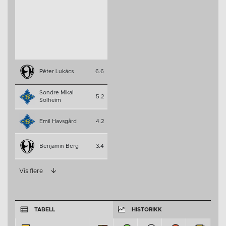
Péter Lukács
6.6
Sondre Mikal
5.2
Solheim
Emil Havsgård
4.2
Benjamin Berg
3.4
Vis flere
TABELL
HISTORIKK