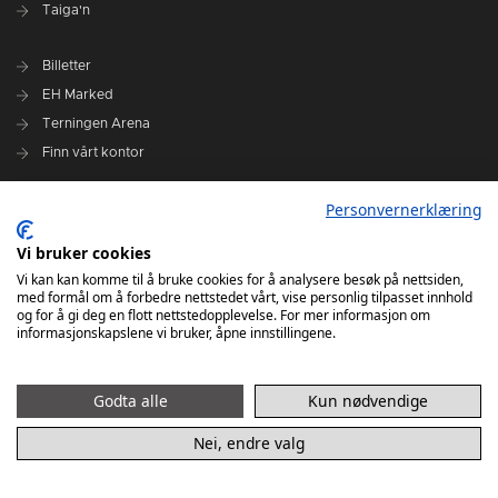
Taiga'n
Billetter
EH Marked
Terningen Arena
Finn vårt kontor
Personvernerklæring
Personvernerklæring
Om klubben
Vi bruker cookies
Administrasjonen i Elverum Håndball
Vi kan kan komme til å bruke cookies for å analysere besøk på nettsiden,
Styre og utvalg
med formål om å forbedre nettstedet vårt, vise personlig tilpasset innhold
og for å gi deg en flott nettstedopplevelse. For mer informasjon om
VARSLINGSRUTINER FOR ELVERUM HÅNDBALL
informasjonskapslene vi bruker, åpne innstillingene.
Godta alle
Kun nødvendige
Nei, endre valg