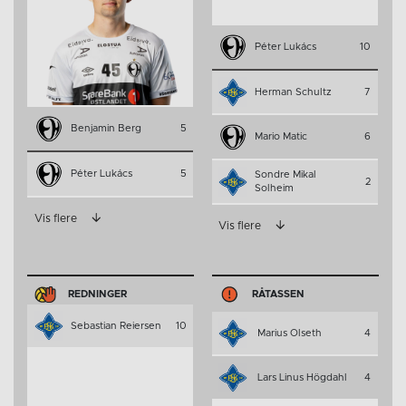
Péter Lukács
10
Herman Schultz
7
Benjamin Berg
5
Mario Matic
6
Péter Lukács
5
Sondre Mikal
2
Solheim
Vis flere
Vis flere
REDNINGER
RÅTASSEN
Sebastian Reiersen
10
Marius Olseth
4
Lars Linus Högdahl
4