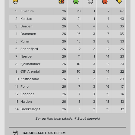
1
Elverum
26
23
1
2
47
2
Kolstad
26
21
1
4
43
3
Bergen
26
16
4
6
36
4
Drammen
26
16
3
7
35
5
Runar
26
15
3
8
33
6
Sandefjord
26
12
2
12
26
7
Nærbø
26
11
1
14
23
8
Fjellhammer
26
10
3
13
23
9
ØIF Arendal
26
10
2
14
22
10
Kristiansand
26
9
2
15
20
11
Follo
26
7
3
16
17
12
Sandnes
26
7
0
19
14
13
Halden
26
5
3
18
13
14
Bækkelaget
26
5
2
19
12
Ser du ikke hele tabellen? Scroll sideveis!
BÆKKELAGET, SISTE FEM