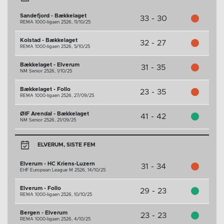
Sandefjord - Bækkelaget
33 - 30
REMA 1000-ligaen 2526,
11/10/25
Kolstad - Bækkelaget
32 - 27
REMA 1000-ligaen 2526,
5/10/25
Bækkelaget - Elverum
31 - 35
NM Senior 2526,
1/10/25
Bækkelaget - Follo
23 - 35
REMA 1000-ligaen 2526,
27/09/25
ØIF Arendal - Bækkelaget
41 - 42
NM Senior 2526,
21/09/25
ELVERUM, SISTE FEM
Elverum - HC Kriens-Luzern
31 - 34
EHF European League M 2526,
14/10/25
Elverum - Follo
29 - 23
REMA 1000-ligaen 2526,
10/10/25
Bergen - Elverum
23 - 23
REMA 1000-ligaen 2526,
4/10/25