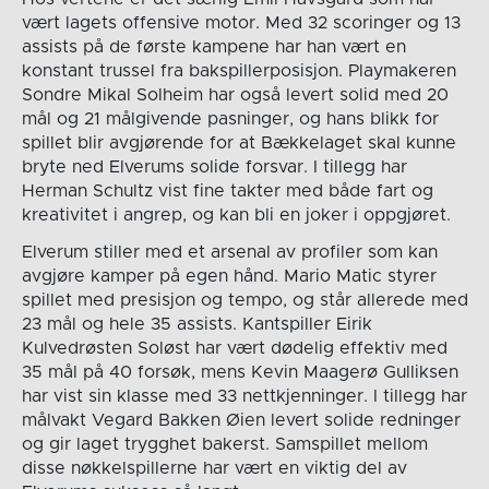
vært lagets offensive motor. Med 32 scoringer og 13
assists på de første kampene har han vært en
konstant trussel fra bakspillerposisjon. Playmakeren
Sondre Mikal Solheim har også levert solid med 20
mål og 21 målgivende pasninger, og hans blikk for
spillet blir avgjørende for at Bækkelaget skal kunne
bryte ned Elverums solide forsvar. I tillegg har
Herman Schultz vist fine takter med både fart og
kreativitet i angrep, og kan bli en joker i oppgjøret.
Elverum stiller med et arsenal av profiler som kan
avgjøre kamper på egen hånd. Mario Matic styrer
spillet med presisjon og tempo, og står allerede med
23 mål og hele 35 assists. Kantspiller Eirik
Kulvedrøsten Soløst har vært dødelig effektiv med
35 mål på 40 forsøk, mens Kevin Maagerø Gulliksen
har vist sin klasse med 33 nettkjenninger. I tillegg har
målvakt Vegard Bakken Øien levert solide redninger
og gir laget trygghet bakerst. Samspillet mellom
disse nøkkelspillerne har vært en viktig del av