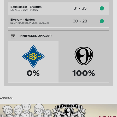
Bækkelaget - Elverum
31 - 35
NM Senior 2526,
1/10/25
Elverum - Halden
30 - 28
REMA 1000-ligaen 2526,
28/09/25
INNBYRDES OPPGJØR
0%
100%