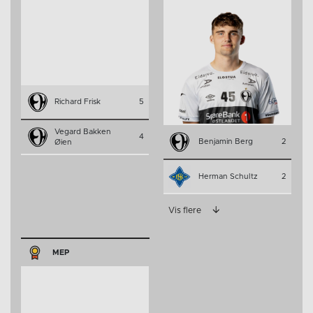
Richard Frisk
5
Vegard Bakken
4
Benjamin Berg
2
Øien
Herman Schultz
2
Vis flere
MEP