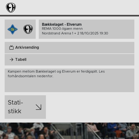
Bækkelaget - Elverum
REMA 1000-ligaen menn
Nordstrand Arena 1 + 2 18/10/2025 19:30
Arkivsending
Tabell
Kampen mellom Bækkelaget og Elverum er ferdigspilt. Les
forhåndsomtalen nedenfor.
Stati­
stikk