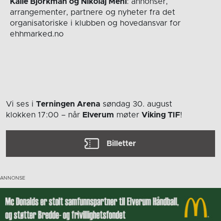
Kalle Björkman og Nikolaj Mehl
: annonser,
arrangementer, partnere og nyheter fra det
organisatoriske i klubben og hovedansvar for
ehhmarked.no
Vi ses i
Terningen Arena
søndag 30. august
klokken 17:00
– når
Elverum
møter
Viking TIF
!
Billetter