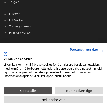
Taiga'n
Billetter
EH Marked
Terningen Arena
Finn vårt kontor
Personvernerklæring
Personvernerklæring
Om klubben
Administrasjonen i Elverum Håndball
Vi bruker cookies
Styre og utvalg
Vi kan kan komme til å bruke cookies for å analysere besøk på nettsiden,
med formål om å forbedre nettstedet vårt, vise personlig tilpasset innhold
VARSLINGSRUTINER FOR ELVERUM HÅNDBALL
og for å gi deg en flott nettstedopplevelse. For mer informasjon om
informasjonskapslene vi bruker, åpne innstillingene.
Godta alle
Kun nødvendige
Nei, endre valg