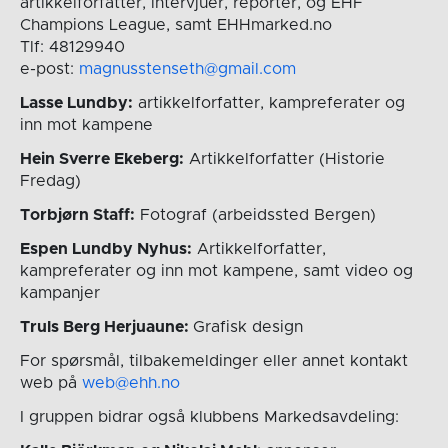
artikkelforfatter, intervjuer, reporter, og EHF
Champions League, samt EHHmarked.no
Tlf: 48129940
e-post:
magnusstenseth@gmail.com
Lasse Lundby:
artikkelforfatter, kampreferater og
inn mot kampene
Hein Sverre Ekeberg:
Artikkelforfatter (Historie
Fredag)
Torbjørn Staff:
Fotograf (arbeidssted Bergen)
Espen Lundby Nyhus:
Artikkelforfatter,
kampreferater og inn mot kampene, samt video og
kampanjer
Truls Berg Herjuaune:
Grafisk design
For spørsmål, tilbakemeldinger eller annet kontakt
web på
web@ehh.no
I gruppen bidrar også klubbens Markedsavdeling: