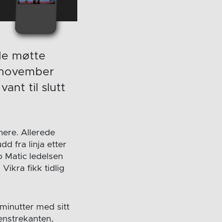
 de møtte
. november
nt til slutt
nere. Allerede
d fra linja etter
o Matic ledelsen
ikra fikk tidlig
 minutter med sitt
enstrekanten,