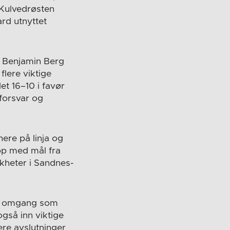
k Kulvedrøsten
rd utnyttet
g Benjamin Berg
flere viktige
et 16–10 i favør
 forsvar og
ere på linja og
opp med mål fra
kheter i Sandnes-
nde omgang som
også inn viktige
ere avslutninger