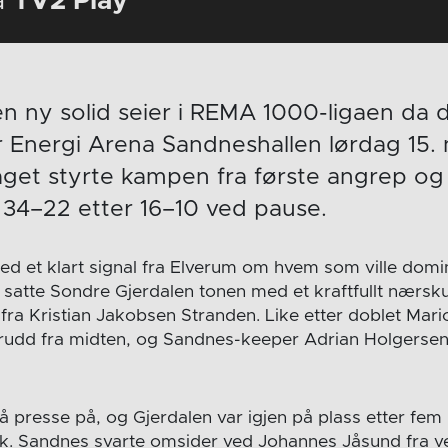
å
TV2 Play
en ny solid seier i REMA 1000-ligaen da
r Energi Arena Sandneshallen lørdag 15
get styrte kampen fra første angrep og va
 34–22 etter 16–10 ved pause.
d et klart signal fra Elverum om hvem som ville domi
satte Sondre Gjerdalen tonen med et kraftfullt nærskud
fra Kristian Jakobsen Stranden. Like etter doblet Mari
dd fra midten, og Sandnes-keeper Adrian Holgersen V
å presse på, og Gjerdalen var igjen på plass etter fem
ek. Sandnes svarte omsider ved Johannes Jåsund fra v