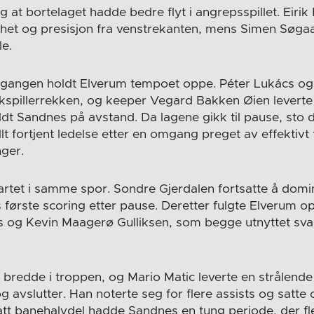
g at bortelaget hadde bedre flyt i angrepsspillet. Eiri
ighet og presisjon fra venstrekanten, mens Simen Søgaa
le.
mgangen holdt Elverum tempoet oppe. Péter Lukács o
akspillerrekken, og keeper Vegard Bakken Øien leverte 
dt Sandnes på avstand. Da lagene gikk til pause, sto d
llt fortjent ledelse etter en omgang preget av effektivt
nger.
tet i samme spor. Sondre Gjerdalen fortsatte å domin
 første scoring etter pause. Deretter fulgte Elverum 
 og Kevin Maagerø Gulliksen, som begge utnyttet sva
r bredde i troppen, og Mario Matic leverte en stråle
avslutter. Han noterte seg for flere assists og satte 
att banehalvdel hadde Sandnes en tung periode, der fl