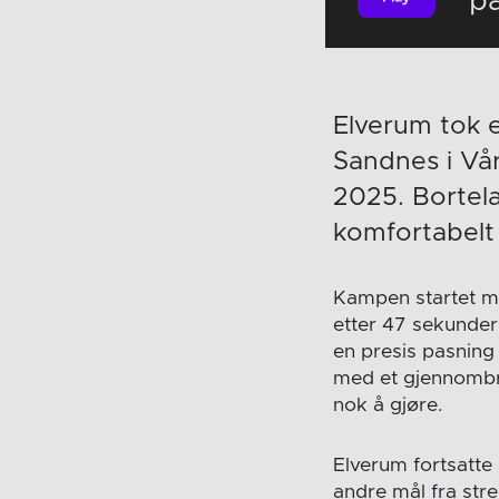
p
Elverum tok 
Sandnes i Vå
2025. Bortela
komfortabelt
Kampen startet me
etter 47 sekunder 
en presis pasning 
med et gjennombru
nok å gjøre.
Elverum fortsatte 
andre mål fra str