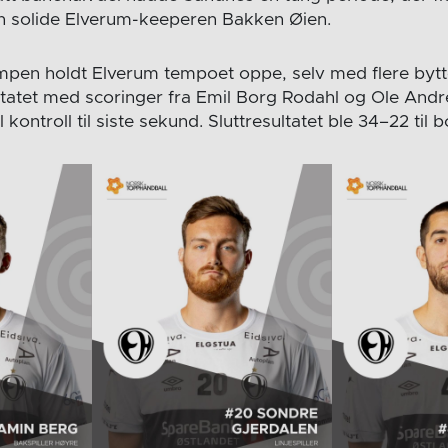
n solide Elverum-keeperen Bakken Øien.
mpen holdt Elverum tempoet oppe, selv med flere bytt
sultatet med scoringer fra Emil Borg Rodahl og Ole And
kontroll til siste sekund. Sluttresultatet ble 34–22 til b