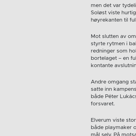
men det var tydeli
Soløst viste hurt
høyrekanten til ful
Mot slutten av o
styrte rytmen i b
redninger som hol
bortelaget – en fu
kontante avslutni
Andre omgang star
satte inn kampens
både Péter Lukács
forsvaret.
Elverum viste sto
både playmaker og 
mål selv. På mots