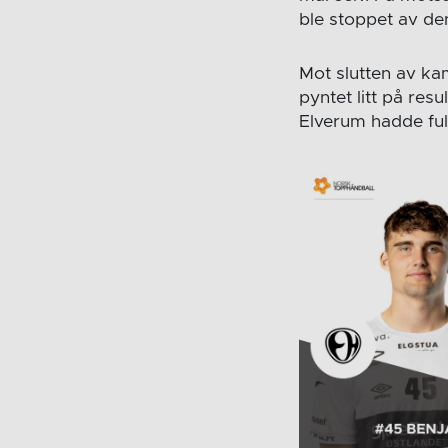
ble stoppet av de
Mot slutten av ka
pyntet litt på re
Elverum hadde full 