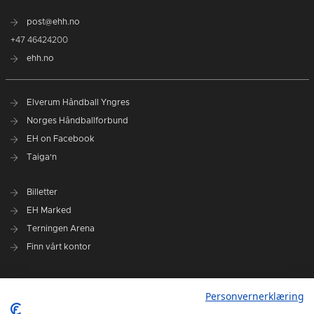
post@ehh.no
+47 46424200
ehh.no
Elverum Håndball Yngres
Norges Håndballforbund
EH on Facebook
Taiga'n
Billetter
EH Marked
Terningen Arena
Finn vårt kontor
Personvernerklæring
Personvernerklæring
Om klubben