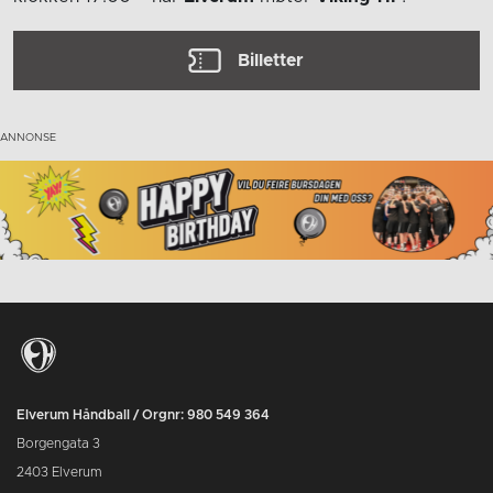
Billetter
Elverum Håndball / Orgnr: 980 549 364
Borgengata 3
2403 Elverum