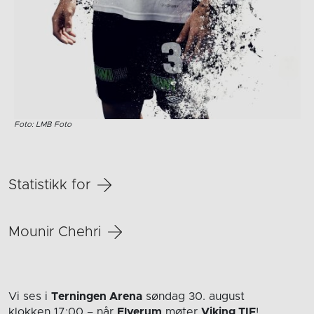
Foto: LMB Foto
Statistikk for
Mounir Chehri
Vi ses i
Terningen Arena
søndag 30. august
klokken 17:00
– når
Elverum
møter
Viking TIF
!