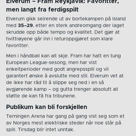
Elverum – Fram Reykjavik: Favoritter,
men langt fra ferdigspilt
Elverum gikk seirende ut av bortekampen på Island
med
35–29
, etter en sterk andreomgang der laget
skrudde opp både tempo og kvalitet. Det gjør at
hvittrøyene går inn i returoppgjøret som klare
favoritter.
Men i håndball kan alt skje. Fram har hatt en tung
European League-sesong, men har vist
enkeltperioder med godt angrepsspill og vil
garantert ønske å avslutte med stil. Elverum vet at
de ikke har råd til å slippe seg ned i en så
avgjørende kamp – og gutta trenger absolutt all
støtte de kan få fra tribunene.
Publikum kan bli forskjellen
Terningen Arena har gang på gang vist seg som et
av Norges mest elektriske steder når noe står på
spill. Tirsdag blir intet unntak.