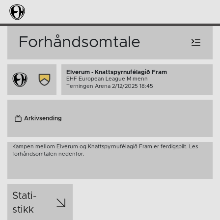
Forhåndsomtale
Elverum - Knattspyrnufélagið Fram
EHF European League M menn
Terningen Arena 2/12/2025 18:45
Arkivsending
Kampen mellom Elverum og Knattspyrnufélagið Fram er ferdigspilt. Les
forhåndsomtalen nedenfor.
Stati­
stikk