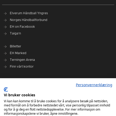
Elverum Håndball Yngres
Norges Håndballforbund
EH on Facebook
Taiga'n
Billetter
EH Marked
Terningen Arena
Finn vårt kontor
Personvernerklæring
Personvernerklæring
Om klubben
Administrasjonen i Elverum Håndball
Vi bruker cookies
Styre og utvalg
Vi kan kan komme til å bruke cookies for å analysere besøk på nettsiden,
med formål om å forbedre nettstedet vårt, vise personlig tilpasset innhold
VARSLINGSRUTINER FOR ELVERUM HÅNDBALL
og for å gi deg en flott nettstedopplevelse. For mer informasjon om
informasjonskapslene vi bruker, åpne innstillingene.