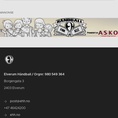
Elverum Håndball / Orgnr: 980 549 364
Borgengata 3
2403 Elverum
post@ehh.no
+47 46424200
ehh.no