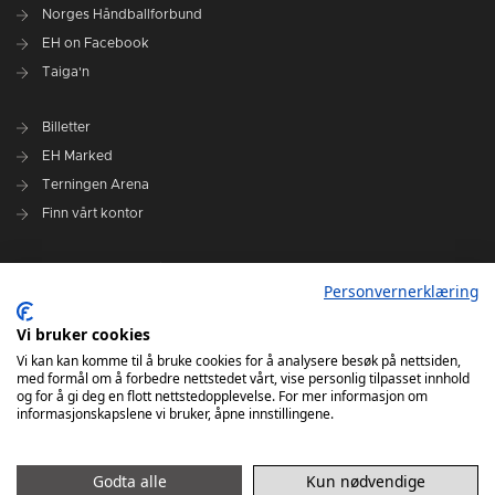
Norges Håndballforbund
EH on Facebook
Taiga'n
Billetter
EH Marked
Terningen Arena
Finn vårt kontor
Personvernerklæring
Personvernerklæring
Om klubben
Administrasjonen i Elverum Håndball
Vi bruker cookies
Styre og utvalg
Vi kan kan komme til å bruke cookies for å analysere besøk på nettsiden,
med formål om å forbedre nettstedet vårt, vise personlig tilpasset innhold
VARSLINGSRUTINER FOR ELVERUM HÅNDBALL
og for å gi deg en flott nettstedopplevelse. For mer informasjon om
informasjonskapslene vi bruker, åpne innstillingene.
Godta alle
Kun nødvendige