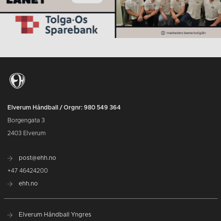
Elverum Håndball / Orgnr: 980 549 364
Borgengata 3
2403 Elverum
post@ehh.no
+47 46424200
ehh.no
Elverum Håndball Yngres