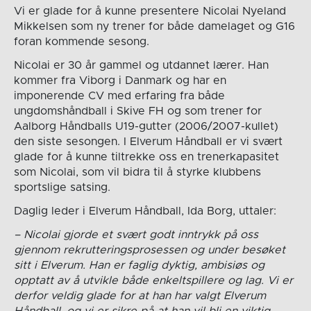
Vi er glade for å kunne presentere Nicolai Nyeland
Mikkelsen som ny trener for både damelaget og G16
foran kommende sesong.
Nicolai er 30 år gammel og utdannet lærer. Han
kommer fra Viborg i Danmark og har en
imponerende CV med erfaring fra både
ungdomshåndball i Skive FH og som trener for
Aalborg Håndballs U19-gutter (2006/2007-kullet)
den siste sesongen. I Elverum Håndball er vi svært
glade for å kunne tiltrekke oss en trenerkapasitet
som Nicolai, som vil bidra til å styrke klubbens
sportslige satsing.
Daglig leder i Elverum Håndball, Ida Borg, uttaler:
– Nicolai gjorde et svært godt inntrykk på oss
gjennom rekrutteringsprosessen og under besøket
sitt i Elverum. Han er faglig dyktig, ambisiøs og
opptatt av å utvikle både enkeltspillere og lag. Vi er
derfor veldig glade for at han har valgt Elverum