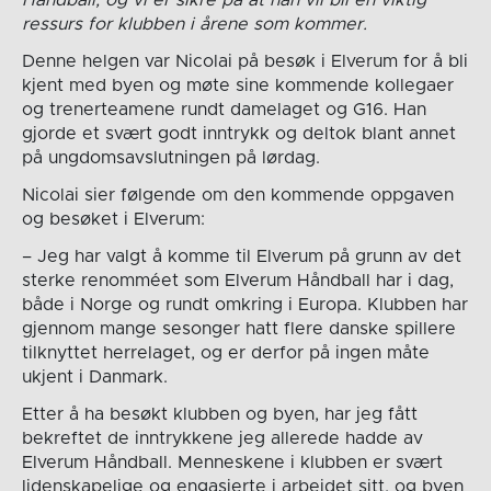
Håndball, og vi er sikre på at han vil bli en viktig
ressurs for klubben i årene som kommer.
Denne helgen var Nicolai på besøk i Elverum for å bli
kjent med byen og møte sine kommende kollegaer
og trenerteamene rundt damelaget og G16. Han
gjorde et svært godt inntrykk og deltok blant annet
på ungdomsavslutningen på lørdag.
Nicolai sier følgende om den kommende oppgaven
og besøket i Elverum:
– Jeg har valgt å komme til Elverum på grunn av det
sterke renomméet som Elverum Håndball har i dag,
både i Norge og rundt omkring i Europa. Klubben har
gjennom mange sesonger hatt flere danske spillere
tilknyttet herrelaget, og er derfor på ingen måte
ukjent i Danmark.
Etter å ha besøkt klubben og byen, har jeg fått
bekreftet de inntrykkene jeg allerede hadde av
Elverum Håndball. Menneskene i klubben er svært
lidenskapelige og engasjerte i arbeidet sitt, og byen