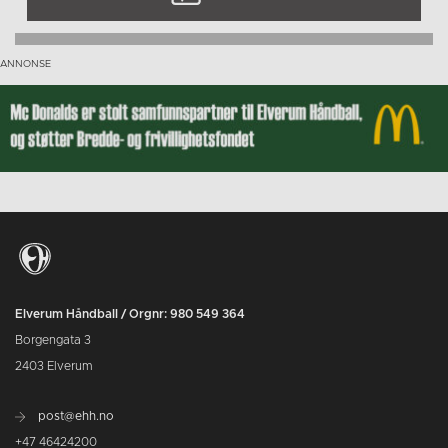
Elverum Håndball / Orgnr: 980 549 364
Borgengata 3
2403 Elverum
post@ehh.no
+47 46424200