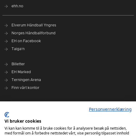
ehh.no
Elverum Håndball Yngres
Norges Håndballforbund
EH on Facebook
Taiga'n
Billetter
EH Marked
Terningen Arena
Finn vårt kontor
Personvernerklæring
Personvernerklæring
Om klubben
Administrasjonen i Elverum Håndball
Vi bruker cookies
Styre og utvalg
Vi kan kan komme til å bruke cookies for å analysere besøk på nettsiden,
med formål om å forbedre nettstedet vårt, vise personlig tilpasset innhold
VARSLINGSRUTINER FOR ELVERUM HÅNDBALL