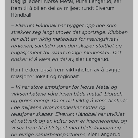
Daglig leder i Norse Metal, Rune Langerud, ser
frem til å bli en del av miljøet rundt Elverum
Håndball.
– Elverum Håndball har bygget opp noe som
strekker seg langt utover det sportslige. Klubben
har blitt en viktig møteplass for næringslivet i
regionen, samtidig som den skaper stolthet og
engasjement for svært mange mennesker. Det
ønsker vi å være en del av,
sier Langerud.
Han trekker også frem viktigheten av å bygge
relasjoner lokalt og regionalt.
– Vi har store ambisjoner for Norse Metal og
virksomhetene våre innen både metall, biotech
og grønn energi. Da er det viktig å være til stede
i de miljøene hvor mennesker møtes og
relasjoner skapes. Elverum Håndball har utviklet
et nettverk og en kultur som er imponerende, og
vi ser frem til å bli kjent med både klubben og
de øvrige samarbeidspartnerne,
sier Langerud.