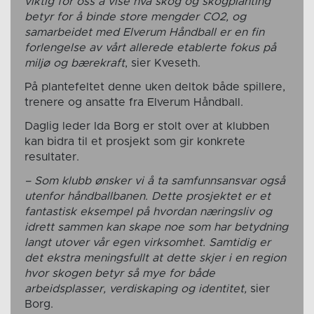
viktig for oss å vise hva skog og skogplanting
betyr for å binde store mengder CO2, og
samarbeidet med Elverum Håndball er en fin
forlengelse av vårt allerede etablerte fokus på
miljø og bærekraft
, sier Kveseth.
På plantefeltet denne uken deltok både spillere,
trenere og ansatte fra Elverum Håndball.
Daglig leder Ida Borg er stolt over at klubben
kan bidra til et prosjekt som gir konkrete
resultater.
– Som klubb ønsker vi å ta samfunnsansvar også
utenfor håndballbanen. Dette prosjektet er et
fantastisk eksempel på hvordan næringsliv og
idrett sammen kan skape noe som har betydning
langt utover vår egen virksomhet. Samtidig er
det ekstra meningsfullt at dette skjer i en region
hvor skogen betyr så mye for både
arbeidsplasser, verdiskaping og identitet,
sier
Borg.