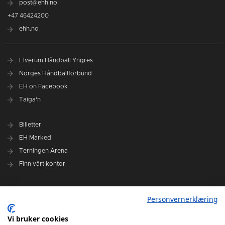
post@ehh.no
+47 46424200
ehh.no
Elverum Håndball Yngres
Norges Håndballforbund
EH on Facebook
Taiga'n
Billetter
EH Marked
Terningen Arena
Finn vårt kontor
Personvernerklæring
Personvernerklæring
Om klubben
Administrasjonen i Elverum Håndball
Vi bruker cookies