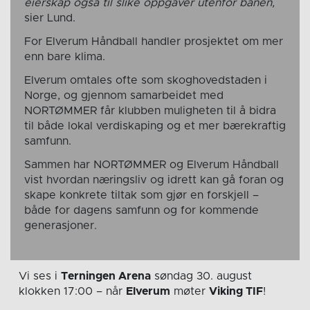
eierskap også til slike oppgaver utenfor banen,
sier Lund.
For Elverum Håndball handler prosjektet om mer
enn bare klima.
Elverum omtales ofte som skoghovedstaden i
Norge, og gjennom samarbeidet med
NORTØMMER får klubben muligheten til å bidra
til både lokal verdiskaping og et mer bærekraftig
samfunn.
Sammen har NORTØMMER og Elverum Håndball
vist hvordan næringsliv og idrett kan gå foran og
skape konkrete tiltak som gjør en forskjell –
både for dagens samfunn og for kommende
generasjoner.
Vi ses i
Terningen Arena
søndag 30. august
klokken 17:00
– når
Elverum
møter
Viking TIF
!