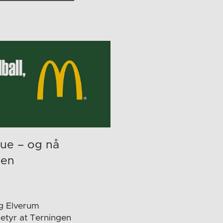
gue – og nå
den
og Elverum
etyr at Terningen