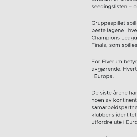
seedingslisten – o
Gruppespillet spil
beste lagene i hve
Champions League. 
Finals, som spille
For Elverum betyr
avgjørende. Hvert
i Europa.
De siste årene ha
noen av kontinente
samarbeidspartnere
klubbens identite
utfordre ute i Eur