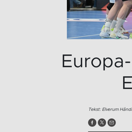
Europa-e
E
Tekst: Elverum Håndb