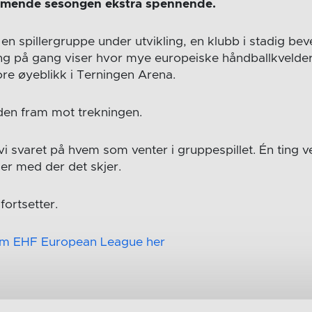
mmende sesongen ekstra spennende.
en spillergruppe under utvikling, en klubb i stadig be
 på gang viser hvor mye europeiske håndballkvelder b
store øyeblikk i Terningen Arena.
iden fram mot trekningen.
 vi svaret på hvem som venter i gruppespillet. Én ting ve
er med der det skjer.
fortsetter.
om EHF European League her