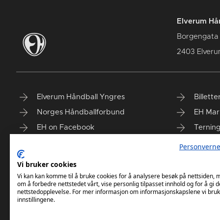
Elverum Hån
Borgengata
2403 Elver
Elverum Håndball Yngres
Billette
Norges Håndballforbund
EH Mar
EH on Facebook
Ternin
Taiga'n
Finn vå
Personverne
Vi bruker cookies
Vi kan kan komme til å bruke cookies for å analysere besøk på nettsiden,
om å forbedre nettstedet vårt, vise personlig tilpasset innhold og for å gi d
nettstedopplevelse. For mer informasjon om informasjonskapslene vi bruk
innstillingene.