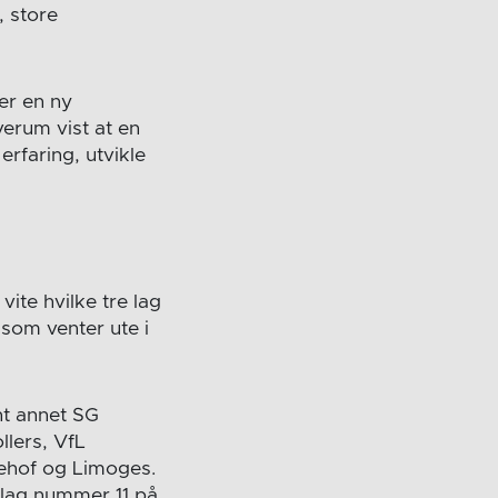
 store
er en ny
verum vist at en
rfaring, utvikle
ite hvilke tre lag
som venter ute i
ant annet SG
llers, VfL
ehof og Limoges.
 lag nummer 11 på