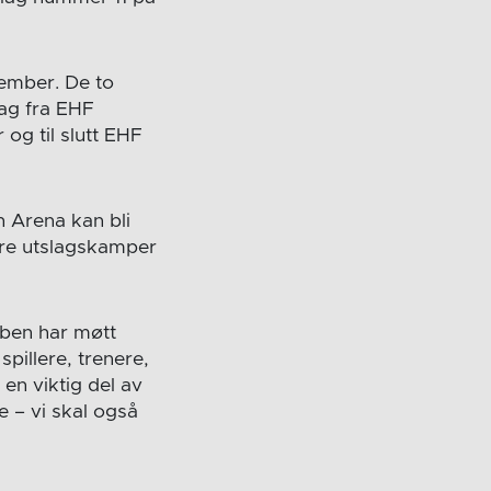
sember. De to
lag fra EHF
og til slutt EHF
n Arena kan bli
ore utslagskamper
bben har møtt
spillere, trenere,
 en viktig del av
e – vi skal også