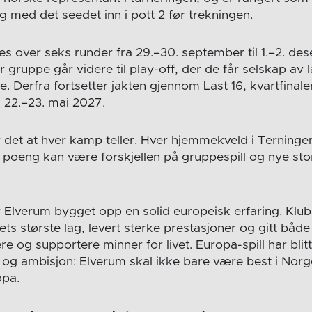
g med det seedet inn i pott 2 før trekningen.
les over seks runder fra 29.–30. september til 1.–2. de
r gruppe går videre til play-off, der de får selskap av 
Derfra fortsetter jakten gjennom Last 16, kvartfinaler 
s 22.–23. mai 2027.
 det at hver kamp teller. Hver hjemmekveld i Terninge
 poeng kan være forskjellen på gruppespill og nye st
r Elverum bygget opp en solid europeisk erfaring. Klu
ts største lag, levert sterke prestasjoner og gitt både 
 og supportere minner for livet. Europa-spill har blitt
t og ambisjon: Elverum skal ikke bare være best i Norg
opa.