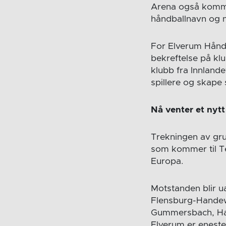
Arena også komme
håndballnavn og n
For Elverum Håndb
bekreftelse på klu
klubb fra Innland
spillere og skape 
Nå venter et nytt 
Trekningen av grup
som kommer til Te
Europa.
Motstanden blir ua
Flensburg-Handewi
Gummersbach, Ham
Elverum er eneste