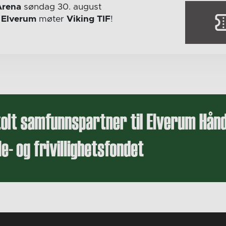
Arena
søndag 30. august
r
Elverum
møter
Viking TIF
!