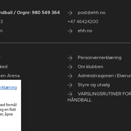
dball / Orgnr: 980 549 364
post@ehh.no
 3
+47 46424200
um
ehh.no
r
Personvernerklæring
ked
Om klubben
gen Arena
Administrasjonen i Elver
rt kontor
Styre og utvalg
rklæring
VARSLINGSRUTINER FO
HÅNDBALL
 med formål
eg en flott
er, åpne