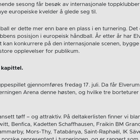
nde sesong får besøk av internasjonale toppklubber,
ye europeiske kvelder å glede seg til.
all er dette mer enn bare en plass i en turnering. Det 
bbens posisjon i europeisk håndball. År etter år har El
et kan konkurrere på den internasjonale scenen, bygge e
store opplevelser for publikum.
kapittel.
pespillet gjennomføres fredag 17. juli. Da får Elverum v
rningen Arena denne høsten, og hvilke tre borteturer 
nsett tøff – og attraktiv. På deltakerlisten finner vi bl
tt, Benfica, Kadetten Schaffhausen, Fraikin BM Grano
marby, Mors-Thy, Tatabánya, Saint-Raphaël, IK Säv
 norske representant i turneringen, og er rangert som