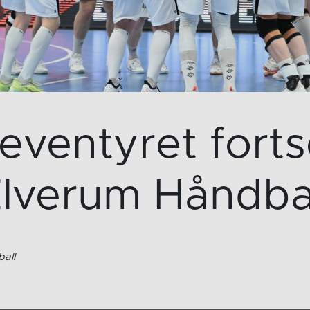
ventyret forts
lverum Håndba
all