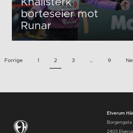
Knallsterk
borteseier mot
Runar
Sidepaginering
Forrige
1
2
3
…
9
Ne
Elverum Hån
Borgengata
2403 Elver