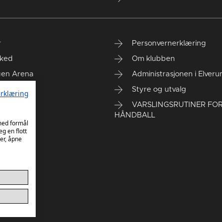
r
Personvernerklæring
ked
Om klubben
gen Arena
Administrasjonen i Elver
rt kontor
Styre og utvalg
rklæring
VARSLINGSRUTINER FO
HÅNDBALL
 med formål
eg en flott
er, åpne