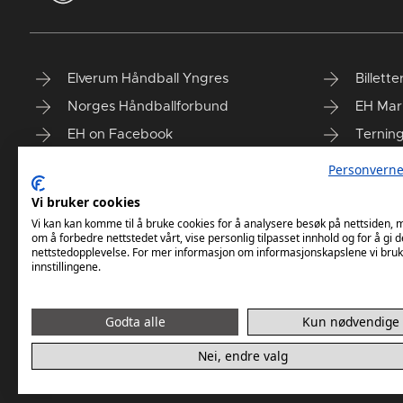
Elverum Håndball Yngres
Billette
Norges Håndballforbund
EH Mar
EH on Facebook
Ternin
Taiga'n
Finn vå
Personverne
Vi bruker cookies
Vi kan kan komme til å bruke cookies for å analysere besøk på nettsiden,
om å forbedre nettstedet vårt, vise personlig tilpasset innhold og for å gi d
nettstedopplevelse. For mer informasjon om informasjonskapslene vi bruk
innstillingene.
Godta alle
Kun nødvendige
Nei, endre valg