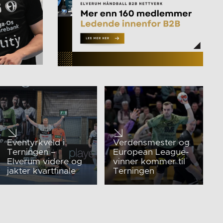
Eventyrkveld i
Verdensmester og
Terningen –
European League-
Elverum videre og
vinner kommer til
jakter kvartfinale
Terningen