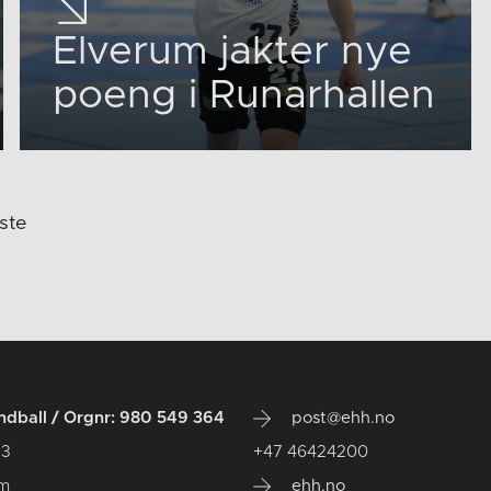
Elverum jakter nye
poeng i Runarhallen
ste
dball / Orgnr: 980 549 364
post@ehh.no
 3
+47 46424200
um
ehh.no