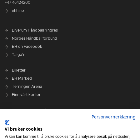
+47 46424200
ehh.no
Elverum Håndball Yngres
Norges Håndballforbund
EH on Facebook
Taiga'n
Billetter
EH Marked
Terningen Arena
Finn vårt kontor
Personvernerklæring
Personvernerklæring
Om klubben
Administrasjonen i Elverum Håndball
Vi bruker cookies
Styre og utvalg
Vi kan kan komme til å bruke cookies for å analysere besøk på nettsiden,