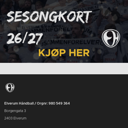
Elverum Håndball / Orgnr: 980 549 364
Borgengata 3
2403 Elverum