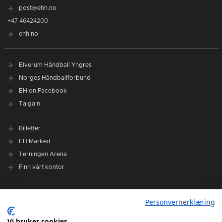
post@ehh.no
+47 46424200
ehh.no
Elverum Håndball Yngres
Norges Håndballforbund
EH on Facebook
Taiga'n
Billetter
EH Marked
Terningen Arena
Finn vårt kontor
Personvernerklæring
Personvernerklæring
Om klubben
Administrasjonen i Elverum Håndball
Vi bruker cookies