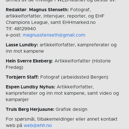
Redaktør
:
Magnus Stenseth:
Fotograf,
artikkelforfatter, intervjuer, reporter, og EHF
Champions League, samt EHHmarked.no
Tlf: 48129940
e-post:
magnusstenseth@gmail.com
Lasse Lundby:
artikkelforfatter, kampreferater og
inn mot kampene
Hein Sverre Ekeberg:
Artikkelforfatter (Historie
Fredag)
Torbjørn Staff:
Fotograf (arbeidssted Bergen)
Espen Lundby Nyhus:
Artikkelforfatter,
kampreferater og inn mot kampene, samt video og
kampanjer
Truls Berg Herjuaune:
Grafisk design
For spørsmål, tilbakemeldinger eller annet kontakt
web på
web@ehh.no