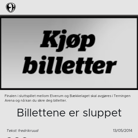
Finalen i sluttspillet mellom Elverum og Bækkelaget skal avgjøres i Terningen
Arena og nå kan du sikre deg billetter.
Billettene er sluppet
Tekst: fredrikruud
13/05/2014