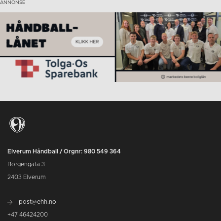
Elverum Håndball / Orgnr: 980 549 364
Borgengata 3
2403 Elverum
post@ehh.no
+47 46424200