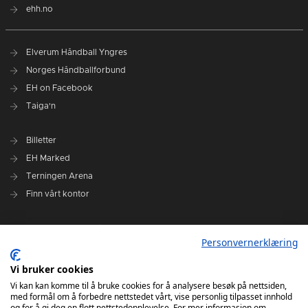
ehh.no
Elverum Håndball Yngres
Norges Håndballforbund
EH on Facebook
Taiga'n
Billetter
EH Marked
Terningen Arena
Finn vårt kontor
Personvernerklæring
Personvernerklæring
Om klubben
Administrasjonen i Elverum Håndball
Vi bruker cookies
Styre og utvalg
Vi kan kan komme til å bruke cookies for å analysere besøk på nettsiden,
med formål om å forbedre nettstedet vårt, vise personlig tilpasset innhold
VARSLINGSRUTINER FOR ELVERUM HÅNDBALL
og for å gi deg en flott nettstedopplevelse. For mer informasjon om