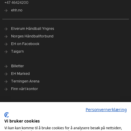
+47 46424200
ehh.no
Elverum Håndball Yngres
Norges Håndballforbund
EH on Facebook
Taiga'n
Billetter
EH Marked
Terningen Arena
Finn vårt kontor
Personvernerklæring
Personvernerklæring
Om klubben
Administrasjonen i Elverum Håndball
Vi bruker cookies
Styre og utvalg
Vi kan kan komme til å bruke cookies for å analysere besøk på nettsiden,