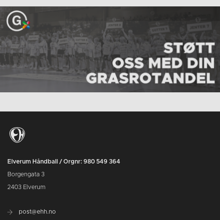
Elverum Håndball / Orgnr: 980 549 364
Borgengata 3
2403 Elverum
post@ehh.no