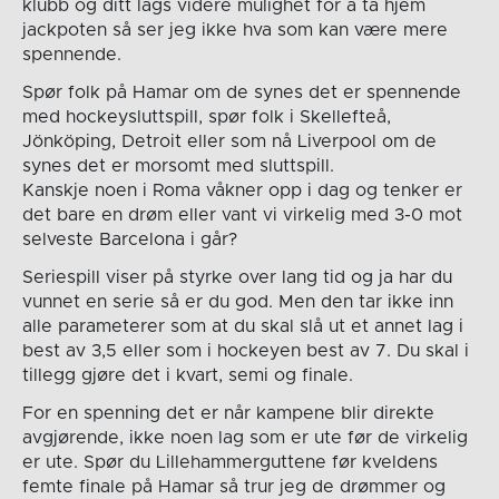
klubb og ditt lags videre mulighet for å ta hjem
jackpoten så ser jeg ikke hva som kan være mere
spennende.
Spør folk på Hamar om de synes det er spennende
med hockeysluttspill, spør folk i Skellefteå,
Jönköping, Detroit eller som nå Liverpool om de
synes det er morsomt med sluttspill.
Kanskje noen i Roma våkner opp i dag og tenker er
det bare en drøm eller vant vi virkelig med 3-0 mot
selveste Barcelona i går?
Seriespill viser på styrke over lang tid og ja har du
vunnet en serie så er du god. Men den tar ikke inn
alle parameterer som at du skal slå ut et annet lag i
best av 3,5 eller som i hockeyen best av 7. Du skal i
tillegg gjøre det i kvart, semi og finale.
For en spenning det er når kampene blir direkte
avgjørende, ikke noen lag som er ute før de virkelig
er ute. Spør du Lillehammerguttene før kveldens
femte finale på Hamar så trur jeg de drømmer og