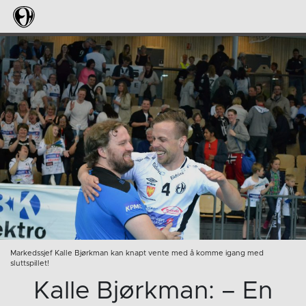
Markedssjef Kalle Bjørkman kan knapt vente med å komme igang med
sluttspillet!
Kalle Bjørkman: – En