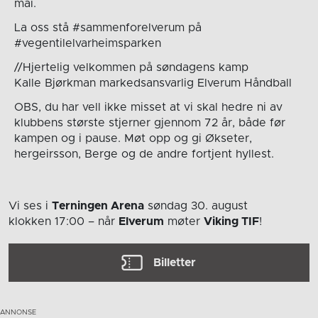
mai.
La oss stå #sammenforelverum på
#vegentilelvarheimsparken
//Hjertelig velkommen på søndagens kamp
Kalle Bjørkman markedsansvarlig Elverum Håndball
OBS, du har vell ikke misset at vi skal hedre ni av
klubbens største stjerner gjennom 72 år, både før
kampen og i pause. Møt opp og gi Økseter,
hergeirsson, Berge og de andre fortjent hyllest.
Vi ses i
Terningen Arena
søndag 30. august
klokken 17:00
– når
Elverum
møter
Viking TIF
!
Billetter