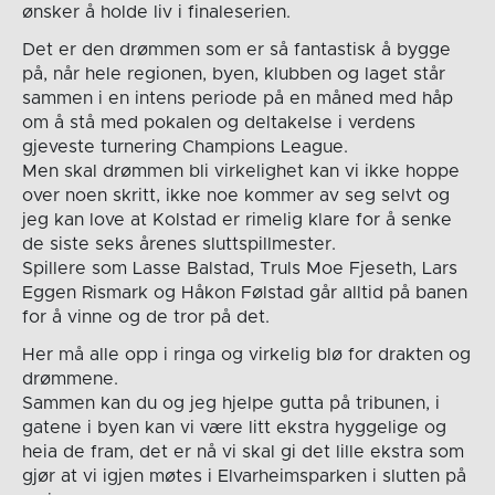
ønsker å holde liv i finaleserien.
Det er den drømmen som er så fantastisk å bygge
på, når hele regionen, byen, klubben og laget står
sammen i en intens periode på en måned med håp
om å stå med pokalen og deltakelse i verdens
gjeveste turnering Champions League.
Men skal drømmen bli virkelighet kan vi ikke hoppe
over noen skritt, ikke noe kommer av seg selvt og
jeg kan love at Kolstad er rimelig klare for å senke
de siste seks årenes sluttspillmester.
Spillere som Lasse Balstad, Truls Moe Fjeseth, Lars
Eggen Rismark og Håkon Følstad går alltid på banen
for å vinne og de tror på det.
Her må alle opp i ringa og virkelig blø for drakten og
drømmene.
Sammen kan du og jeg hjelpe gutta på tribunen, i
gatene i byen kan vi være litt ekstra hyggelige og
heia de fram, det er nå vi skal gi det lille ekstra som
gjør at vi igjen møtes i Elvarheimsparken i slutten på