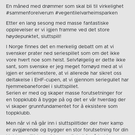
En måned med drømmer som skal bli til virkelighet
#sammenforelverum #vegentilelvarheimsparken
Etter en lang sesong med masse fantastiske
opplevelser er vi igjen framme ved det store
høydepunktet, sluttspill!
I Norge finnes det en merkelig debatt om at vi
svensker prater ned seriespillet som om det ikke
vore hvert noe som helst. Selvfølgelig er dette ikke
sant, som svenske er jeg meget fornøyd med at vi
igjen er seriemestere, at vi allerede har sikret oss
deltakelse i EHF-cupen, at vi gjennom seriegullet har
hjemmebanefordel i sluttspillet.
Serien er med og skaper masse forutsetninger for
en toppklubb å bygge på og det er vår hverdag der
vi skaper grunnfundamentet for å eksistere som
toppklubb.
Men når vi nå går inn i sluttspilltider der hver kamp
er avgjørende og bygger en stor forutsetning for din