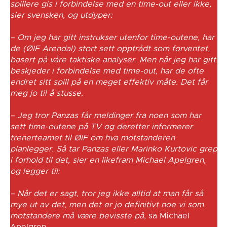
spillere gis i forbindelse med en time-out eller ikke,
sier svensken, og utdyper:
– Om jeg har gitt instrukser utenfor time-outene, har
de (ØIF Arendal) stort sett opptrådt som forventet,
basert på våre taktiske analyser. Men når jeg har gitt
beskjeder i forbindelse med time-out, har de ofte
endret sitt spill på en meget effektiv måte. Det får
meg jo til å stusse.
– Jeg tror Panzas får meldinger fra noen som har
sett time-outene på TV og deretter informerer
trenerteamet til ØIF om hva motstanderen
planlegger. Så tar Panzas eller Marinko Kurtovic grep
i forhold til det, sier en likefram Michael Apelgren,
og legger til:
– Når det er sagt, tror jeg ikke alltid at man får så
mye ut av det, men det er jo definitivt noe vi som
motstandere må være bevisste på
, sa Michael