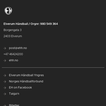
Elverum Håndball / Orgnr: 980 549 364
Borgengata 3
2403 Elverum
post@ehh.no
+47 46424200
ehh.no
Elverum Håndball Yngres
Norges Håndballforbund
EH on Facebook
Taiga'n
Billetter