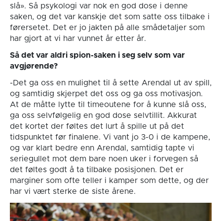
slå». Så psykologi var nok en god dose i denne
saken, og det var kanskje det som satte oss tilbake i
førersetet. Det er jo jakten på alle smådetaljer som
har gjort at vi har vunnet år etter år.
Så det var aldri spion-saken i seg selv som var
avgjørende?
-Det ga oss en mulighet til å sette Arendal ut av spill,
og samtidig skjerpet det oss og ga oss motivasjon.
At de måtte lytte til timeoutene for å kunne slå oss,
ga oss selvfølgelig en god dose selvtillit. Akkurat
det kortet der føltes det lurt å spille ut på det
tidspunktet før finalene. Vi vant jo 3-0 i de kampene,
og var klart bedre enn Arendal, samtidig tapte vi
seriegullet mot dem bare noen uker i forvegen så
det føltes godt å ta tilbake posisjonen. Det er
marginer som ofte teller i kamper som dette, og der
har vi vært sterke de siste årene.