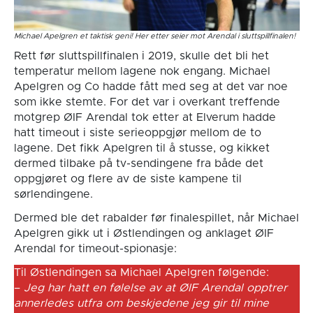
Michael Apelgren et taktisk geni! Her etter seier mot Arendal i sluttspillfinalen!
Rett før sluttspillfinalen i 2019, skulle det bli het
temperatur mellom lagene nok engang. Michael
Apelgren og Co hadde fått med seg at det var noe
som ikke stemte. For det var i overkant treffende
motgrep ØIF Arendal tok etter at Elverum hadde
hatt timeout i siste serieoppgjør mellom de to
lagene. Det fikk Apelgren til å stusse, og kikket
dermed tilbake på tv-sendingene fra både det
oppgjøret og flere av de siste kampene til
sørlendingene.
Dermed ble det rabalder før finalespillet, når Michael
Apelgren gikk ut i Østlendingen og anklaget ØIF
Arendal for timeout-spionasje:
Til Østlendingen sa Michael Apelgren følgende:
–
Jeg har hatt en følelse av at ØIF Arendal opptrer
annerledes utfra om beskjedene jeg gir til mine