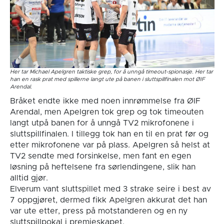
Her tar Michael Apelgren taktiske grep, for å unngå timeout-spionasje. Her tar
han en rask prat med spillerne langt ute på banen i sluttspillfinalen mot ØIF
Arendal.
Bråket endte ikke med noen innrømmelse fra ØIF
Arendal, men Apelgren tok grep og tok timeouten
langt utpå banen for å unngå TV2 mikrofonene i
sluttspillfinalen. I tillegg tok han en til en prat før og
etter mikrofonene var på plass. Apelgren så helst at
TV2 sendte med forsinkelse, men fant en egen
løsning på heftelsene fra sørlendingene, slik han
alltid gjør.
Elverum vant sluttspillet med 3 strake seire i best av
7 oppgjøret, dermed fikk Apelgren akkurat det han
var ute etter, press på motstanderen og en ny
sluttspillpokal i premieskapet.