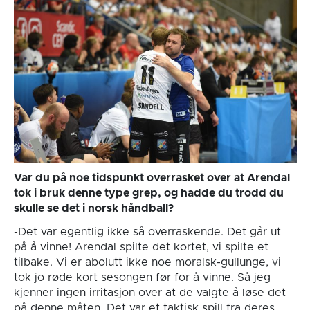
Var du på noe tidspunkt overrasket over at Arendal
tok i bruk denne type grep, og hadde du trodd du
skulle se det i norsk håndball?
-Det var egentlig ikke så overraskende. Det går ut
på å vinne! Arendal spilte det kortet, vi spilte et
tilbake. Vi er abolutt ikke noe moralsk-gullunge, vi
tok jo røde kort sesongen før for å vinne. Så jeg
kjenner ingen irritasjon over at de valgte å løse det
på denne måten. Det var et taktisk spill fra deres