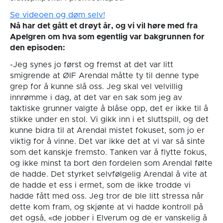
Se videoen og døm selv!
Nå har det gått et drøyt år, og vi vil høre med fra
Apelgren om hva som egentlig var bakgrunnen for
den episoden:
-Jeg synes jo først og fremst at det var litt
smigrende at ØIF Arendal måtte ty til denne type
grep for å kunne slå oss. Jeg skal vel velvillig
innrømme i dag, at det var en sak som jeg av
taktiske grunner valgte å blåse opp, det er ikke til å
stikke under en stol. Vi gikk inn i et sluttspill, og det
kunne bidra til at Arendal mistet fokuset, som jo er
viktig for å vinne. Det var ikke det at vi var så sinte
som det kanskje fremsto. Tanken var å flytte fokus,
og ikke minst ta bort den fordelen som Arendal følte
de hadde. Det styrket selvfølgelig Arendal å vite at
de hadde et ess i ermet, som de ikke trodde vi
hadde fått med oss. Jeg tror de ble litt stressa når
dette kom fram, og skjønte at vi hadde kontroll på
det også, «de jobber i Elverum og de er vanskelig å