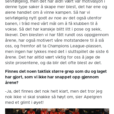
selvfølgelig, men det har aldri vært vår motivasjon i
denne type saker å skape mer blest, det har ene og
alene handlet om å vinne kampen. Så har vi
selvfølgelig nytt godt av noe av det også utenfor
banen, i tråd med vårt mål om å få klubben til å
vokse. Så det har kanskje blitt litt i pose og sekk,
likevel. Den blesten vi har fått rundt oss oppgjennom
årene, har også motivert våre motstandere til å slå
oss, og fremfor alt ta Champions League-plassen,
men ingen har lykkes med det i sluttspillet de siste 6
årene. Det har alltid vært viktig for oss å jage de
siste prosentene, og da blir det ofte blest av det.
Finnes det noen taktisk større grep som du og laget
har gjort, som vi ikke har snappet opp gjennom
årene?
-Ja, det finnes det nok helt klart, men det tror jeg
nok ikke vi skal snakke så høyt om, sier Apelgren
med et glimt i øyet!