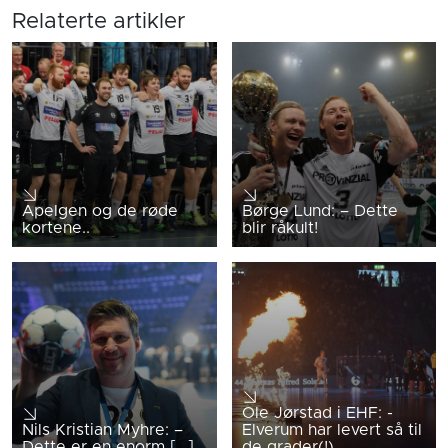
Relaterte artikler
Apelgen og de røde
Børge Lund: – Dette
kortene..
blir råkult!
Ole Jørstad i EHF: -
Nils Kristian Myhre: –
Elverum har levert så til
Dette er en enorm [...]
de grader(!)