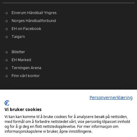
Elverum Håndball Yngres
Norges Håndballforbund
EH on Facebook
Taiga'n
Billetter
EH Marked
Terningen Arena
Finn vårt kontor
Personvernerklæring
Personvernerklæring
Om klubben
Administrasjonen i Elverum Håndball
Vi bruker cookies
Styre og utvalg
Vi kan kan komme til å bruke cookies for å analysere besøk på nettsiden,
med formål om å forbedre nettstedet vårt, vise personlig tilpasset innhold
VARSLINGSRUTINER FOR ELVERUM HÅNDBALL
og for å gi deg en flott nettstedopplevelse. For mer informasjon om
informasjonskapslene vi bruker, åpne innstillingene.