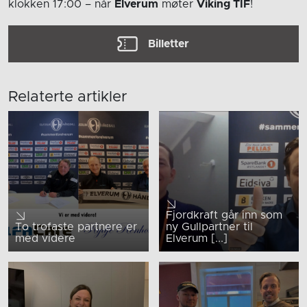
klokken 17:00
– når
Elverum
møter
Viking TIF
!
Billetter
Relaterte artikler
Fjordkraft går inn som
To trofaste partnere er
ny Gullpartner til
med videre
Elverum [...]