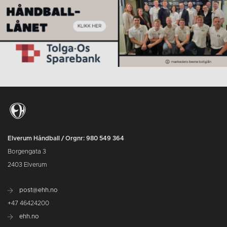
Elverum Håndball / Orgnr: 980 549 364
Borgengata 3
2403 Elverum
post@ehh.no
+47 46424200
ehh.no