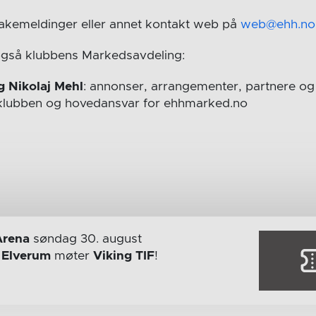
bakemeldinger eller annet kontakt web på
web@ehh.no
også klubbens Markedsavdeling:
g Nikolaj Mehl
: annonser, arrangementer, partnere og 
i klubben og hovedansvar for ehhmarked.no
Arena
søndag 30. august
r
Elverum
møter
Viking TIF
!