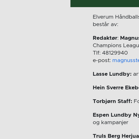
Elverum Håndballs 
består av:
Redaktør
:
Magnus
Champions Leagu
Tlf: 48129940
e-post:
magnusst
Lasse Lundby:
ar
Hein Sverre Ekeb
Torbjørn Staff:
Fo
Espen Lundby N
og kampanjer
Truls Berg Herju