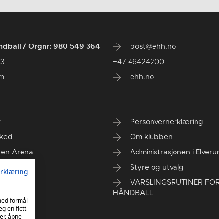
dball / Orgnr: 980 549 364
post@ehh.no
 3
+47 46424200
um
ehh.no
r
Personvernerklæring
ked
Om klubben
gen Arena
Administrasjonen i Elver
rt kontor
Styre og utvalg
rklæring
VARSLINGSRUTINER FO
HÅNDBALL
 med formål
eg en flott
er, åpne