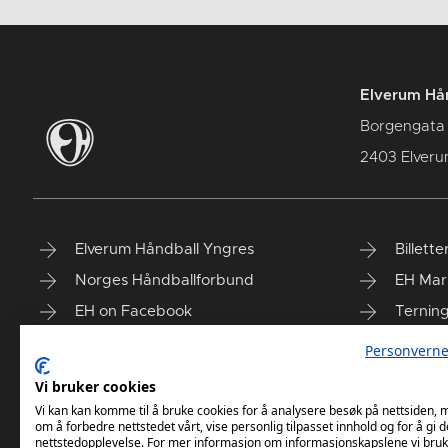
Elverum Hån
Borgengata
2403 Elver
Elverum Håndball Yngres
Billette
Norges Håndballforbund
EH Mar
EH on Facebook
Ternin
Taiga'n
Finn vå
Personverne
Vi bruker cookies
Vi kan kan komme til å bruke cookies for å analysere besøk på nettsiden,
om å forbedre nettstedet vårt, vise personlig tilpasset innhold og for å gi d
nettstedopplevelse. For mer informasjon om informasjonskapslene vi bruk