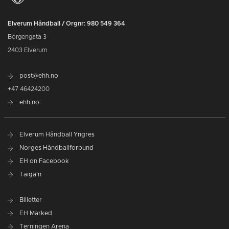
Elverum Håndball / Orgnr: 980 549 364
Borgengata 3
2403 Elverum
post@ehh.no
+47 46424200
ehh.no
Elverum Håndball Yngres
Norges Håndballforbund
EH on Facebook
Taiga'n
Billetter
EH Marked
Terningen Arena