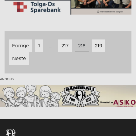
Innleggnavigasjon
Forrige
1
…
217
218
219
Neste