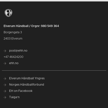
Elverum Håndball / Orgnr: 980 549 364
Borgengata 3
2403 Elverum
post@ehh.no
+47 46424200
ehh.no
Elverum Håndball Yngres
Norges Håndballforbund
EH on Facebook
Taiga'n