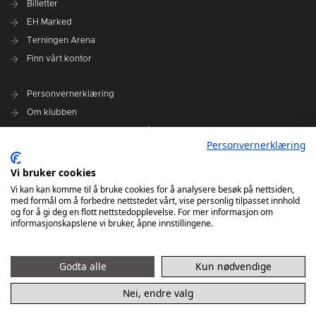
Billetter
EH Marked
Terningen Arena
Finn vårt kontor
Personvernerklæring
Om klubben
Administrasjonen i Elverum Håndball
Personvernerklæring
Styre og utvalg
VARSLINGSRUTINER FOR ELVERUM HÅNDBALL
Vi bruker cookies
Vi kan kan komme til å bruke cookies for å analysere besøk på nettsiden,
med formål om å forbedre nettstedet vårt, vise personlig tilpasset innhold
og for å gi deg en flott nettstedopplevelse. For mer informasjon om
informasjonskapslene vi bruker, åpne innstillingene.
Godta alle
Kun nødvendige
Nei, endre valg